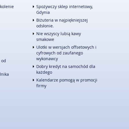
TURYSTYKA
zkolenie
Spożywczy sklep internetowy,
HOTELE I NOCLEGI
Gdynia
PODRÓŻE
Biżuteria w najpiękniejszej
ZWIERZĄT
WYPOCZYNEK
odsłonie.
E
WITALIZM
Nie wszyscy lubią kawy
DIETETYKA, ODCHUDZANIE
smakowe
KOSMETYKI
Ulotki w wersjach offsetowych i
LECZENIE
cyfrowych od zaufanego
SALONY KOSMETYCZNE
wykonawcy
 od
SPRZĘT MEDYCZNY
Dobry kredyt na samochód dla
KONTAKT
każdego
lnika
Kalendarze pomogą w promocji
firmy