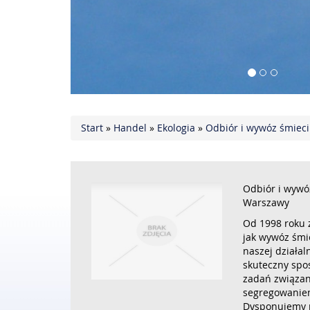
Start
»
Handel
»
Ekologia
»
Odbiór i wywóz śmieci
Odbiór i wywó
Warszawy
Od 1998 roku 
jak wywóz śmi
naszej działal
skuteczny spo
zadań związan
segregowaniem
Dysponujemy 