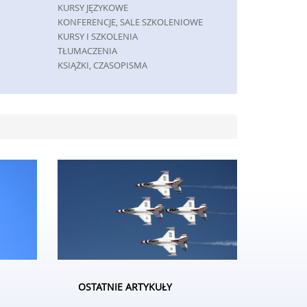
KURSY JĘZYKOWE
KONFERENCJE, SALE SZKOLENIOWE
KURSY I SZKOLENIA
TŁUMACZENIA
KSIĄŻKI, CZASOPISMA
MASZYNY
MASZYNY
NARZĘDZIA
PRZEMYSŁ METALOWY
SPEDYCJA
TRANSPORT
CZĘŚCI SAMOCHODOWE
WYNAJEM
USŁUGI MOTORYZACYJNE
SALONY, KOMISY
GRY
IMPREZY INTEGRACYJNE
HOBBY
OSTATNIE ARTYKUŁY
ZAJĘCIA SPORTOWE I REKREACYJNE