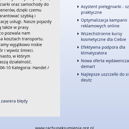
eciarki oraz samochody do
FOTOGRAFIA
Asystent pielęgniarki - s
enerów, dzięki czemu
ADWOKACI, PORADY PRAWNE
praktyczne
rantować szybką i
ŚLUB I WESELE
Optymalizacja kampanii
ację usługi. Nasze pojazdy
WETERYNARYJNE, HODOWLA 
reklamowych online
 także w prasy
SPRZĄTANIE, PORZĄDKOWANI
 co pozwala nam
Wszechstronne kursy
SERWIS
a kosztach transportu.
kosmetyczne dla Ciebie
OPIEKA
ramy wyjątkowo niskie
INNE USŁUGI
Efektywna podpora dla
ór i wywóz śmieci.
klimatyzatora
KURIER, PRZESYŁKI
iasto, w którym
Nowa oferta wydawnicza
szą działalność.
WEB
demart
06-10
Kategoria: Handel /
OPROGRAMOWANIE
Najlepsze uszczelki do si
STRONY INTERNETOWE
deutz
 zawiera błędy
www.rachuneksumienia.org.pl