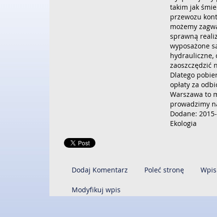
takim jak śmi
przewozu kont
możemy zagwa
sprawną realiz
wyposażone są
hydrauliczne,
zaoszczędzić n
Dlatego pobie
opłaty za odbi
Warszawa to m
prowadzimy na
Dodane: 2015-
Ekologia
Dodaj Komentarz
Poleć stronę
Wpis
Modyfikuj wpis