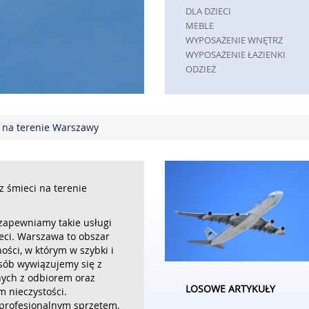
DLA DZIECI
MEBLE
WYPOSAŻENIE WNĘTRZ
WYPOSAŻENIE ŁAZIENKI
ODZIEŻ
SPORT
ELEKTRONIKA, RTV, AGD
ART. DLA ZWIERZĄT
 na terenie Warszawy
OGRÓD, ROŚLINY
CHEMIA
ART. SPOŻYWCZE
MATERIAŁY EKSPLOATACYJNE
INNE SKLEPY
z śmieci na terenie
REKLAMA
zapewniamy takie usługi
AGENCJE REKLAMOWE
eci. Warszawa to obszar
MATERIAŁY REKLAMOWE
ności, w którym w szybki i
INNE AGENCJE
sób wywiązujemy się z
PRZEMYSŁ
ych z odbiorem oraz
LOSOWE ARTYKUŁY
INFORMATYCZNE
 nieczystości.
profesjonalnym sprzętem,
RESTAURACJE, CATERING