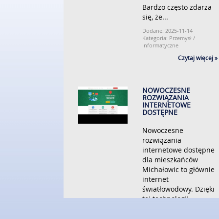
Bardzo często zdarza
się, że...
Dodane: 2025-11-14
Kategoria: Przemysł /
Informatyczne
Czytaj więcej »
NOWOCZESNE
ROZWIĄZANIA
INTERNETOWE
DOSTĘPNE
Nowoczesne
rozwiązania
internetowe dostępne
dla mieszkańców
Michałowic to głównie
internet
światłowodowy. Dzięki
tej technologii,
użytkownicy mogą
cieszyć się szybkim i