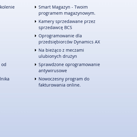
TURYSTYKA
zkolenie
Smart Magazyn - Twoim
HOTELE I NOCLEGI
programem magazynowym.
PODRÓŻE
Kamery sprzedawane przez
ZWIERZĄT
WYPOCZYNEK
sprzedawcę BCS
E
WITALIZM
Oprogramowanie dla
DIETETYKA, ODCHUDZANIE
przedsiębiorców Dynamics AX
KOSMETYKI
Na bieżąco z meczami
LECZENIE
ulubionych drużyn
SALONY KOSMETYCZNE
 od
Sprawdzone oprogramowanie
SPRZĘT MEDYCZNY
antywirusowe
KONTAKT
lnika
Nowoczesny program do
fakturowania online.