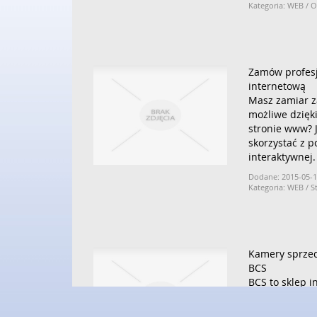
Kategoria: WEB /
Zamów profesj
internetową
Masz zamiar zai
możliwe dzięk
stronie www? J
skorzystać z p
interaktywnej.
Dodane: 2015-05-
Kategoria: WEB / S
Kamery sprze
BCS
BCS to sklep i
punkt stacjona
rejestratory 