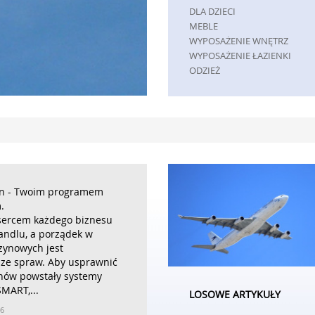
DLA DZIECI
MEBLE
WYPOSAŻENIE WNĘTRZ
WYPOSAŻENIE ŁAZIENKI
ODZIEŻ
SPORT
ELEKTRONIKA, RTV, AGD
ART. DLA ZWIERZĄT
OGRÓD, ROŚLINY
CHEMIA
ART. SPOŻYWCZE
MATERIAŁY EKSPLOATACYJNE
INNE SKLEPY
n - Twoim programem
.
REKLAMA
sercem każdego biznesu
AGENCJE REKLAMOWE
andlu, a porządek w
MATERIAŁY REKLAMOWE
ynowych jest
INNE AGENCJE
 ze spraw. Aby usprawnić
nów powstały systemy
PRZEMYSŁ
MART,...
LOSOWE ARTYKUŁY
INFORMATYCZNE
06
RESTAURACJE, CATERING