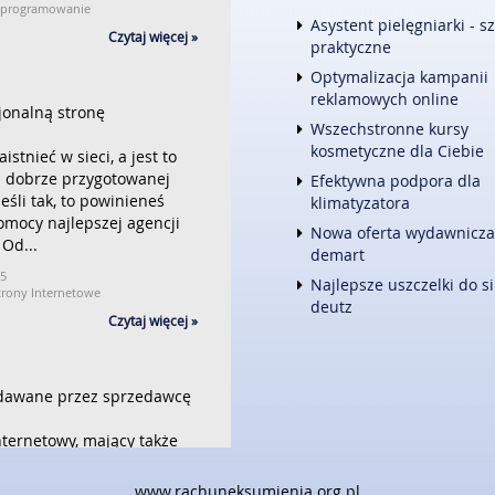
 Oprogramowanie
FOTOGRAFIA
Asystent pielęgniarki - s
Czytaj więcej »
ADWOKACI, PORADY PRAWNE
praktyczne
ŚLUB I WESELE
Optymalizacja kampanii
WETERYNARYJNE, HODOWLA 
reklamowych online
SPRZĄTANIE, PORZĄDKOWANI
onalną stronę
Wszechstronne kursy
SERWIS
kosmetyczne dla Ciebie
stnieć w sieci, a jest to
OPIEKA
i dobrze przygotowanej
INNE USŁUGI
Efektywna podpora dla
eśli tak, to powinieneś
klimatyzatora
KURIER, PRZESYŁKI
omocy najlepszej agencji
Nowa oferta wydawnicza
WEB
 Od...
demart
OPROGRAMOWANIE
15
Najlepsze uszczelki do si
STRONY INTERNETOWE
trony Internetowe
deutz
Czytaj więcej »
dawane przez sprzedawcę
nternetowy, mający także
rny, sprzedający
wideo oraz inne maszyny
www.rachuneksumienia.org.pl