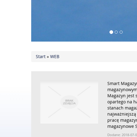
Start
»
WEB
Smart Magazy
magazynowym
Magazyn jest 
opartego na h
stanach magaz
najważniejszą
pracę magazy
magazynowe S
Dodane: 2018-07-