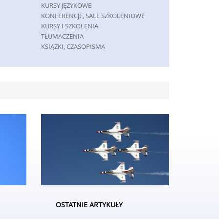
KURSY JĘZYKOWE
KONFERENCJE, SALE SZKOLENIOWE
KURSY I SZKOLENIA
TŁUMACZENIA
KSIĄŻKI, CZASOPISMA
MASZYNY
MASZYNY
NARZĘDZIA
PRZEMYSŁ METALOWY
SPEDYCJA
TRANSPORT
CZĘŚCI SAMOCHODOWE
WYNAJEM
USŁUGI MOTORYZACYJNE
SALONY, KOMISY
GRY
IMPREZY INTEGRACYJNE
HOBBY
OSTATNIE ARTYKUŁY
ZAJĘCIA SPORTOWE I REKREACYJNE