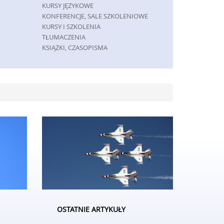
KURSY JĘZYKOWE
KONFERENCJE, SALE SZKOLENIOWE
KURSY I SZKOLENIA
TŁUMACZENIA
KSIĄŻKI, CZASOPISMA
MASZYNY
MASZYNY
NARZĘDZIA
PRZEMYSŁ METALOWY
SPEDYCJA
TRANSPORT
CZĘŚCI SAMOCHODOWE
WYNAJEM
USŁUGI MOTORYZACYJNE
SALONY, KOMISY
GRY
IMPREZY INTEGRACYJNE
HOBBY
OSTATNIE ARTYKUŁY
ZAJĘCIA SPORTOWE I REKREACYJNE