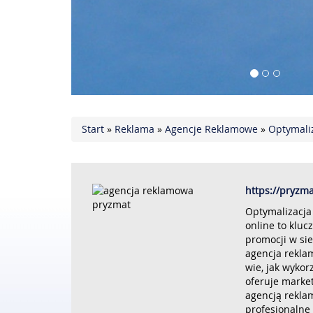
Start
»
Reklama
»
Agencje Reklamowe
»
Optymali
https://pryzm
Optymalizacja
online to kluc
promocji w sie
agencja rekla
wie, jak wykor
oferuje marke
agencją rekla
profesjonalne 