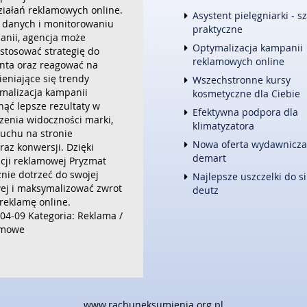
ziałań reklamowych online.
FOTOGRAFIA
Asystent pielęgniarki - s
e danych i monitorowaniu
ADWOKACI, PORADY PRAWNE
praktyczne
nii, agencja może
ŚLUB I WESELE
Optymalizacja kampanii
stosować strategię do
WETERYNARYJNE, HODOWLA 
reklamowych online
enta oraz reagować na
SPRZĄTANIE, PORZĄDKOWANI
eniające się trendy
Wszechstronne kursy
SERWIS
malizacja kampanii
kosmetyczne dla Ciebie
OPIEKA
ąć lepsze rezultaty w
INNE USŁUGI
Efektywna podpora dla
zenia widoczności marki,
klimatyzatora
KURIER, PRZESYŁKI
uchu na stronie
Nowa oferta wydawnicza
raz konwersji. Dzięki
WEB
demart
cji reklamowej Pryzmat
OPROGRAMOWANIE
nie dotrzeć do swojej
Najlepsze uszczelki do si
STRONY INTERNETOWE
ej i maksymalizować zwrot
deutz
 reklamę online.
04-09
Kategoria: Reklama /
amowe
 zawiera błędy
www.rachuneksumienia.org.pl