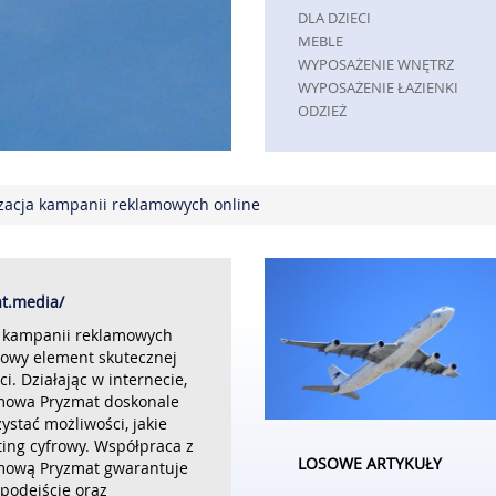
DLA DZIECI
MEBLE
WYPOSAŻENIE WNĘTRZ
WYPOSAŻENIE ŁAZIENKI
ODZIEŻ
SPORT
ELEKTRONIKA, RTV, AGD
ART. DLA ZWIERZĄT
zacja kampanii reklamowych online
OGRÓD, ROŚLINY
CHEMIA
ART. SPOŻYWCZE
MATERIAŁY EKSPLOATACYJNE
INNE SKLEPY
at.media/
REKLAMA
 kampanii reklamowych
zowy element skutecznej
AGENCJE REKLAMOWE
ci. Działając w internecie,
MATERIAŁY REKLAMOWE
mowa Pryzmat doskonale
INNE AGENCJE
zystać możliwości, jakie
PRZEMYSŁ
ting cyfrowy. Współpraca z
LOSOWE ARTYKUŁY
INFORMATYCZNE
mową Pryzmat gwarantuje
podejście oraz
RESTAURACJE, CATERING