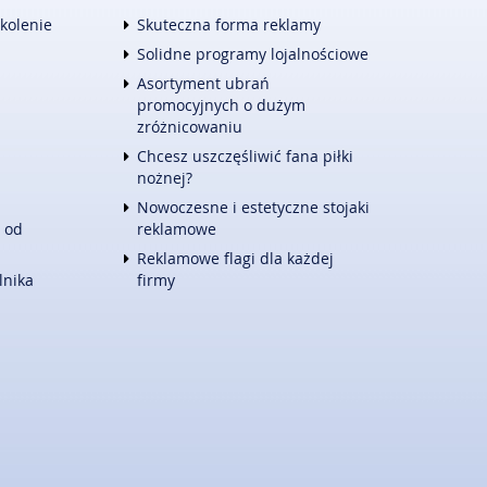
TURYSTYKA
zkolenie
Skuteczna forma reklamy
HOTELE I NOCLEGI
Solidne programy lojalnościowe
PODRÓŻE
Asortyment ubrań
ZWIERZĄT
WYPOCZYNEK
promocyjnych o dużym
E
WITALIZM
zróżnicowaniu
DIETETYKA, ODCHUDZANIE
Chcesz uszczęśliwić fana piłki
KOSMETYKI
nożnej?
LECZENIE
Nowoczesne i estetyczne stojaki
SALONY KOSMETYCZNE
 od
reklamowe
SPRZĘT MEDYCZNY
Reklamowe flagi dla każdej
KONTAKT
lnika
firmy