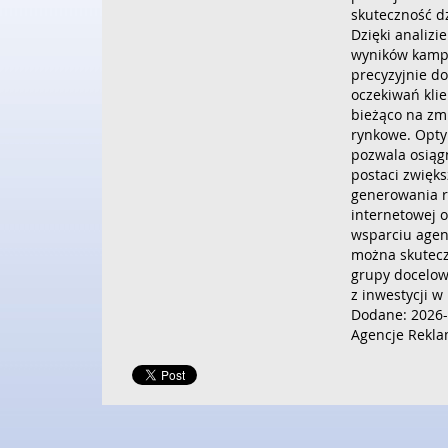
skuteczność d
Dzięki analizi
wyników kampa
precyzyjnie do
oczekiwań kli
bieżąco na zmi
rynkowe. Opty
pozwala osiągn
postaci zwięks
generowania r
internetowej o
wsparciu agen
można skutecz
grupy docelow
z inwestycji w
Dodane: 2026-
Agencje Rekl
Dodaj Komentarz
Poleć stronę
Wpis