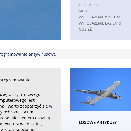
DLA DZIECI
MEBLE
WYPOSAŻENIE WNĘTRZ
WYPOSAŻENIE ŁAZIENKI
ODZIEŻ
SPORT
ELEKTRONIKA, RTV, AGD
ART. DLA ZWIERZĄT
rogramowanie antywirusowe
OGRÓD, ROŚLINY
CHEMIA
ART. SPOŻYWCZE
MATERIAŁY EKSPLOATACYJNE
INNE SKLEPY
programowanie
REKLAMA
wego czy firmowego
AGENCJE REKLAMOWE
mputerowego jest
MATERIAŁY REKLAMOWE
a i warto zaopatrzyć się w
INNE AGENCJE
sy ochronę. Takim
PRZEMYSŁ
zabezpieczeniem okazują
LOSOWE ARTYKUŁY
INFORMATYCZNE
antywirusowe Arcabit,
 zostały specjalnie
RESTAURACJE, CATERING