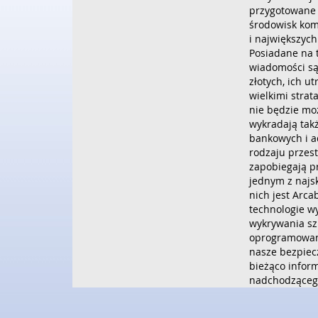
przygotowane 
środowisk kom
i największych
Posiadane na 
wiadomości są
złotych, ich u
wielkimi strat
nie będzie mo
wykradają tak
bankowych i a
rodzaju przes
zapobiegają p
jednym z najs
nich jest Arc
technologie w
wykrywania sz
oprogramowani
nasze bezpiec
bieżąco infor
nadchodzącego
destrukcyjnyc
program zape