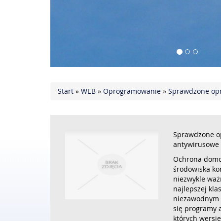
Start
»
WEB
»
Oprogramowanie
»
Sprawdzone op
Sprawdzone o
antywirusowe
Ochrona domo
środowiska ko
niezwykle ważn
najlepszej kla
niezawodnym 
się programy 
których wersje