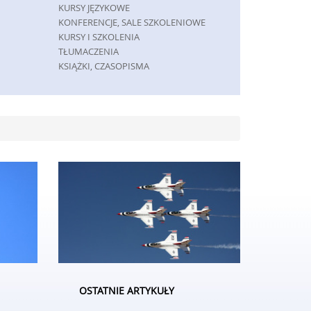
KURSY JĘZYKOWE
KONFERENCJE, SALE SZKOLENIOWE
KURSY I SZKOLENIA
TŁUMACZENIA
KSIĄŻKI, CZASOPISMA
MASZYNY
MASZYNY
NARZĘDZIA
PRZEMYSŁ METALOWY
SPEDYCJA
TRANSPORT
CZĘŚCI SAMOCHODOWE
WYNAJEM
USŁUGI MOTORYZACYJNE
SALONY, KOMISY
GRY
IMPREZY INTEGRACYJNE
HOBBY
OSTATNIE ARTYKUŁY
ZAJĘCIA SPORTOWE I REKREACYJNE