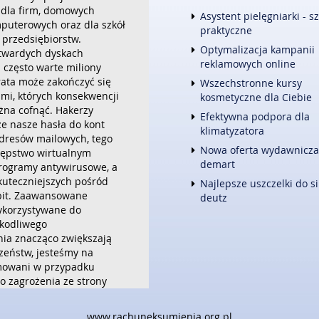
dla firm, domowych
FOTOGRAFIA
Asystent pielęgniarki - s
puterowych oraz dla szkół
ADWOKACI, PORADY PRAWNE
praktyczne
 przedsiębiorstw.
ŚLUB I WESELE
Optymalizacja kampanii
twardych dyskach
WETERYNARYJNE, HODOWLA 
reklamowych online
 często warte miliony
SPRZĄTANIE, PORZĄDKOWANI
trata może zakończyć się
Wszechstronne kursy
SERWIS
ami, których konsekwencji
kosmetyczne dla Ciebie
OPIEKA
żna cofnąć. Hakerzy
INNE USŁUGI
Efektywna podpora dla
że nasze hasła do kont
klimatyzatora
KURIER, PRZESYŁKI
dresów mailowych, tego
Nowa oferta wydawnicza
tępstwo wirtualnym
WEB
demart
rogramy antywirusowe, a
OPROGRAMOWANIE
kuteczniejszych pośród
Najlepsze uszczelki do si
STRONY INTERNETOWE
abit. Zaawansowane
deutz
ykorzystywane do
kodliwego
a znacząco zwiększają
zeństw, jesteśmy na
mowani w przypadku
 zagrożenia ze strony
h wirusów. Omawiany
wnia całodobową,
www.rachuneksumienia.org.pl