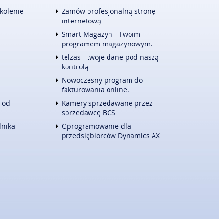
TURYSTYKA
zkolenie
Zamów profesjonalną stronę
HOTELE I NOCLEGI
internetową
PODRÓŻE
Smart Magazyn - Twoim
ZWIERZĄT
WYPOCZYNEK
programem magazynowym.
E
WITALIZM
telzas - twoje dane pod naszą
DIETETYKA, ODCHUDZANIE
kontrolą
KOSMETYKI
Nowoczesny program do
LECZENIE
fakturowania online.
SALONY KOSMETYCZNE
 od
Kamery sprzedawane przez
SPRZĘT MEDYCZNY
sprzedawcę BCS
KONTAKT
lnika
Oprogramowanie dla
przedsiębiorców Dynamics AX