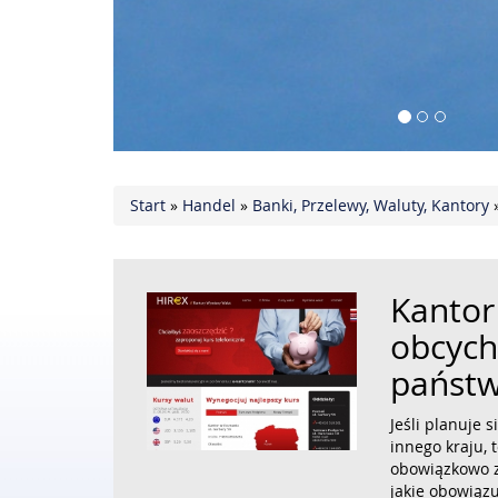
Start
»
Handel
»
Banki, Przelewy, Waluty, Kantory
Kantor
obcych
państ
Jeśli planuje s
innego kraju, 
obowiązkowo z
jakie obowiązu