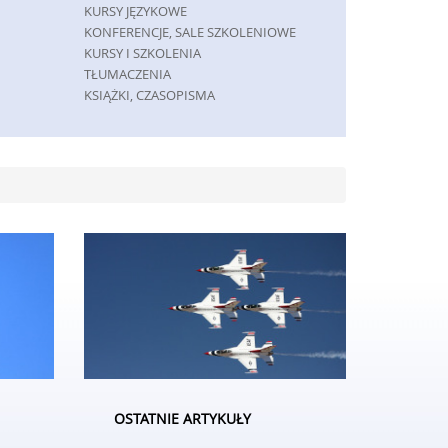
KURSY JĘZYKOWE
KONFERENCJE, SALE SZKOLENIOWE
KURSY I SZKOLENIA
TŁUMACZENIA
KSIĄŻKI, CZASOPISMA
MASZYNY
MASZYNY
NARZĘDZIA
PRZEMYSŁ METALOWY
SPEDYCJA
TRANSPORT
CZĘŚCI SAMOCHODOWE
WYNAJEM
USŁUGI MOTORYZACYJNE
SALONY, KOMISY
GRY
IMPREZY INTEGRACYJNE
HOBBY
OSTATNIE ARTYKUŁY
ZAJĘCIA SPORTOWE I REKREACYJNE