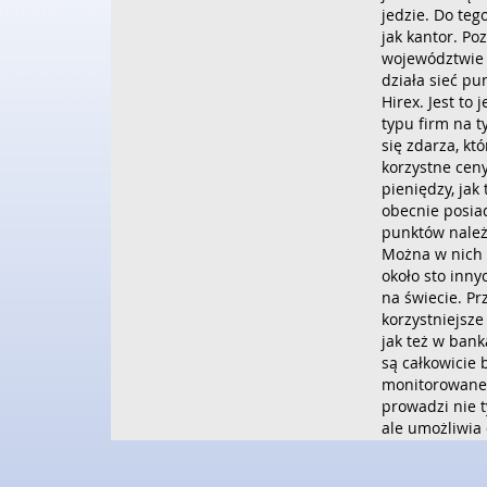
jedzie. Do tego
jak kantor. Po
województwie 
działa sieć p
Hirex. Jest to
typu firm na t
się zdarza, kt
korzystne cen
pieniędzy, jak
obecnie posia
punktów należą
Można w nich 
około sto inn
na świecie. Pr
korzystniejsze
jak też w bank
są całkowicie 
monitorowane
prowadzi nie t
ale umożliwia
drogą interne
Dodane: 2015-