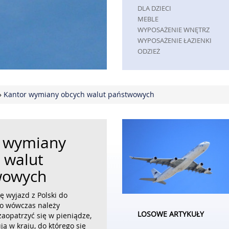
DLA DZIECI
MEBLE
WYPOSAŻENIE WNĘTRZ
WYPOSAŻENIE ŁAZIENKI
ODZIEŻ
SPORT
ELEKTRONIKA, RTV, AGD
ART. DLA ZWIERZĄT
»
Kantor wymiany obcych walut państwowych
OGRÓD, ROŚLINY
CHEMIA
ART. SPOŻYWCZE
MATERIAŁY EKSPLOATACYJNE
 wymiany
INNE SKLEPY
REKLAMA
 walut
AGENCJE REKLAMOWE
wowych
MATERIAŁY REKLAMOWE
INNE AGENCJE
ię wyjazd z Polski do
PRZEMYSŁ
to wówczas należy
LOSOWE ARTYKUŁY
aopatrzyć się w pieniądze,
INFORMATYCZNE
ją w kraju, do którego się
RESTAURACJE, CATERING