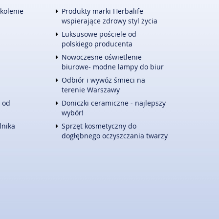
TURYSTYKA
zkolenie
Produkty marki Herbalife
HOTELE I NOCLEGI
wspierające zdrowy styl życia
PODRÓŻE
Luksusowe pościele od
ZWIERZĄT
WYPOCZYNEK
polskiego producenta
E
WITALIZM
Nowoczesne oświetlenie
DIETETYKA, ODCHUDZANIE
biurowe- modne lampy do biur
KOSMETYKI
Odbiór i wywóz śmieci na
LECZENIE
terenie Warszawy
SALONY KOSMETYCZNE
 od
Doniczki ceramiczne - najlepszy
SPRZĘT MEDYCZNY
wybór!
KONTAKT
lnika
Sprzęt kosmetyczny do
dogłębnego oczyszczania twarzy