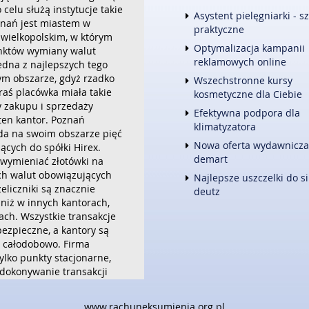
 celu służą instytucje takie
FOTOGRAFIA
Asystent pielęgniarki - s
znań jest miastem w
ADWOKACI, PORADY PRAWNE
praktyczne
wielkopolskim, w którym
ŚLUB I WESELE
Optymalizacja kampanii
unktów wymiany walut
WETERYNARYJNE, HODOWLA 
reklamowych online
 jedna z najlepszych tego
SPRZĄTANIE, PORZĄDKOWANI
ym obszarze, gdyż rzadko
Wszechstronne kursy
SERWIS
óraś placówka miała takie
kosmetyczne dla Ciebie
OPIEKA
y zakupu i sprzedaży
INNE USŁUGI
Efektywna podpora dla
 ten kantor. Poznań
klimatyzatora
KURIER, PRZESYŁKI
da na swoim obszarze pięć
Nowa oferta wydawnicza
cych do spółki Hirex.
WEB
demart
wymieniać złotówki na
OPROGRAMOWANIE
ych walut obowiązujących
Najlepsze uszczelki do si
STRONY INTERNETOWE
zeliczniki są znacznie
deutz
 niż w innych kantorach,
ach. Wszystkie transakcje
bezpieczne, a kantory są
 całodobowo. Firma
ylko punkty stacjonarne,
 dokonywanie transakcji
tową.
05-07
Kategoria: Handel /
www.rachuneksumienia.org.pl