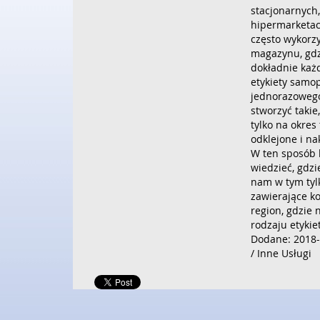
stacjonarnych
hipermarketac
często wykorz
magazynu, gdz
dokładnie każ
etykiety samop
jednorazowego
stworzyć takie
tylko na okres
odklejone i na
W ten sposób
wiedzieć, gdzi
nam w tym tylk
zawierające k
region, gdzie 
rodzaju etykiet
Dodane: 2018-
/ Inne Usługi