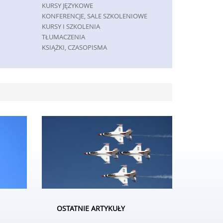
KURSY JĘZYKOWE
KONFERENCJE, SALE SZKOLENIOWE
KURSY I SZKOLENIA
TŁUMACZENIA
KSIĄŻKI, CZASOPISMA
MASZYNY
MASZYNY
NARZĘDZIA
PRZEMYSŁ METALOWY
SPEDYCJA
TRANSPORT
CZĘŚCI SAMOCHODOWE
WYNAJEM
USŁUGI MOTORYZACYJNE
SALONY, KOMISY
GRY
IMPREZY INTEGRACYJNE
HOBBY
OSTATNIE ARTYKUŁY
ZAJĘCIA SPORTOWE I REKREACYJNE