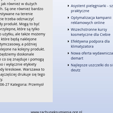
, jak również w dużych
FOTOGRAFIA
Asystent pielęgniarki - s
h. Są one również bardzo
ADWOKACI, PORADY PRAWNE
praktyczne
ystywane na terenie
ŚLUB I WESELE
Optymalizacja kampanii
ie trzeba odznaczyć
WETERYNARYJNE, HODOWLA 
reklamowych online
dy produkt. Mogą to być
SPRZĄTANIE, PORZĄDKOWANI
rzylepne, które są tylko
Wszechstronne kursy
SERWIS
 użytku, ale także możemy
kosmetyczne dla Ciebie
OPIEKA
, które będą naklejone
INNE USŁUGI
Efektywna podpora dla
 tymczasowy, a później
klimatyzatora
KURIER, PRZESYŁKI
klejone na kolejny produkt.
Nowa oferta wydawnicza
 będziemy doskonale
WEB
demart
e co się znajduje i pomogą
OPROGRAMOWANIE
o i wyłącznie etykiety
Najlepsze uszczelki do si
STRONY INTERNETOWE
ody kreskowe. Warszawa to
deutz
najczęściej drukuje się tego
y.
06-27
Kategoria: Przemysł
www.rachuneksumienia.org.pl