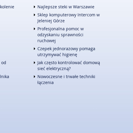
TURYSTYKA
zkolenie
Najlepsze steki w Warszawie
HOTELE I NOCLEGI
Sklep komputerowy Intercom w
PODRÓŻE
Jeleniej Górze
ZWIERZĄT
WYPOCZYNEK
Profesjonalna pomoc w
E
WITALIZM
odzyskaniu sprawności
DIETETYKA, ODCHUDZANIE
ruchowej
KOSMETYKI
Czepek jednorazowy pomaga
LECZENIE
utrzymywać higienę
SALONY KOSMETYCZNE
 od
Jak często kontrolować domową
SPRZĘT MEDYCZNY
sieć elektryczną?
KONTAKT
lnika
Nowoczesne i trwałe techniki
łączenia