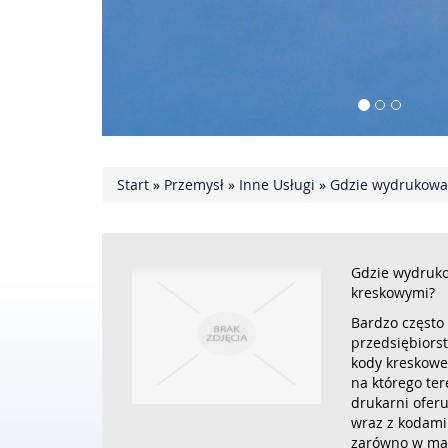
Start
»
Przemysł
»
Inne Usługi
»
Gdzie wydrukować
Gdzie wydruko
kreskowymi?
Bardzo często
przedsiębiors
kody kreskowe
na którego ter
drukarni oferu
wraz z kodami 
zarówno w mał