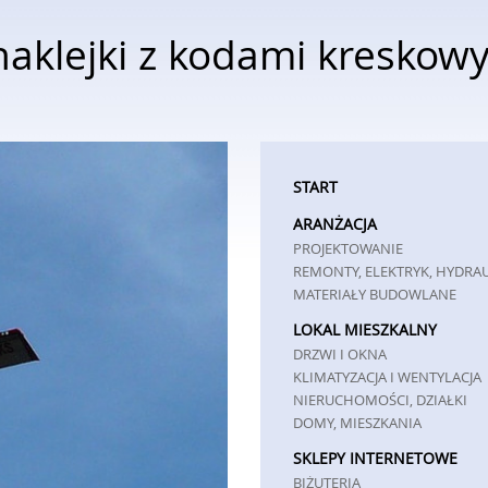
aklejki z kodami kreskow
START
ARANŻACJA
PROJEKTOWANIE
REMONTY, ELEKTRYK, HYDRA
MATERIAŁY BUDOWLANE
LOKAL MIESZKALNY
DRZWI I OKNA
KLIMATYZACJA I WENTYLACJA
NIERUCHOMOŚCI, DZIAŁKI
DOMY, MIESZKANIA
SKLEPY INTERNETOWE
BIŻUTERIA