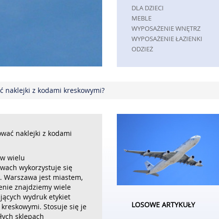
DLA DZIECI
MEBLE
WYPOSAŻENIE WNĘTRZ
WYPOSAŻENIE ŁAZIENKI
ODZIEŻ
SPORT
ELEKTRONIKA, RTV, AGD
ART. DLA ZWIERZĄT
 naklejki z kodami kreskowymi?
OGRÓD, ROŚLINY
CHEMIA
ART. SPOŻYWCZE
MATERIAŁY EKSPLOATACYJNE
INNE SKLEPY
wać naklejki z kodami
REKLAMA
 w wielu
AGENCJE REKLAMOWE
twach wykorzystuje się
MATERIAŁY REKLAMOWE
. Warszawa jest miastem,
INNE AGENCJE
enie znajdziemy wiele
PRZEMYSŁ
jących wydruk etykiet
LOSOWE ARTYKUŁY
INFORMATYCZNE
kreskowymi. Stosuje się je
ych sklepach
RESTAURACJE, CATERING