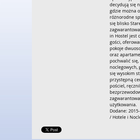
decydują się n
gdzie można o
różnorodne sp
się blisko Sta
zagwarantowany
in Hostel jest
gości, oferowan
pokoje dwuos
oraz apartame
pochwalić się,
noclegowych, 
się wysokim 
przystępną cen
pościel, ręczni
bezprzewodowy
zagwarantowan
użytkowania.
Dodane: 2015-
/ Hotele i Nocl