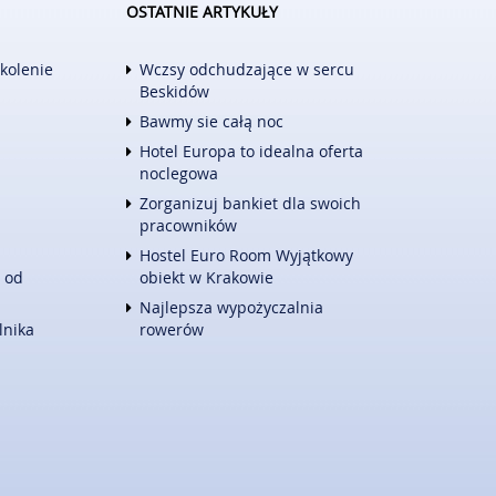
OSTATNIE ARTYKUŁY
ZAJĘCIA SPORTOWE I REKREACYJNE
TURYSTYKA
zkolenie
Wczsy odchudzające w sercu
HOTELE I NOCLEGI
Beskidów
PODRÓŻE
Bawmy sie całą noc
ZWIERZĄT
WYPOCZYNEK
Hotel Europa to idealna oferta
E
WITALIZM
noclegowa
DIETETYKA, ODCHUDZANIE
Zorganizuj bankiet dla swoich
KOSMETYKI
pracowników
LECZENIE
Hostel Euro Room Wyjątkowy
SALONY KOSMETYCZNE
 od
obiekt w Krakowie
SPRZĘT MEDYCZNY
Najlepsza wypożyczalnia
KONTAKT
lnika
rowerów