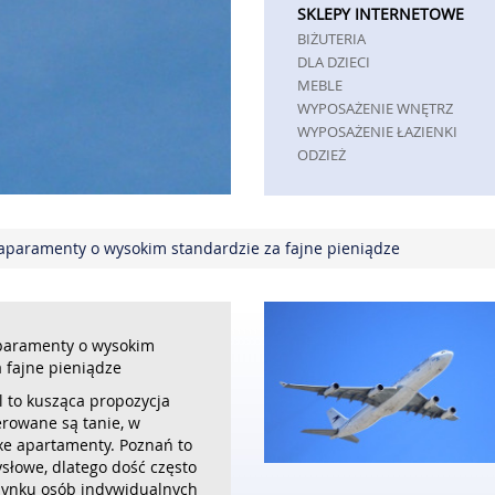
SKLEPY INTERNETOWE
BIŻUTERIA
DLA DZIECI
MEBLE
WYPOSAŻENIE WNĘTRZ
WYPOSAŻENIE ŁAZIENKI
ODZIEŻ
SPORT
ELEKTRONIKA, RTV, AGD
ART. DLA ZWIERZĄT
aparamenty o wysokim standardzie za fajne pieniądze
OGRÓD, ROŚLINY
CHEMIA
ART. SPOŻYWCZE
MATERIAŁY EKSPLOATACYJNE
INNE SKLEPY
paramenty o wysokim
 fajne pieniądze
REKLAMA
l to kusząca propozycja
AGENCJE REKLAMOWE
erowane są tanie, w
MATERIAŁY REKLAMOWE
uxe apartamenty. Poznań to
INNE AGENCJE
słowe, dlatego dość często
PRZEMYSŁ
ynku osób indywidualnych