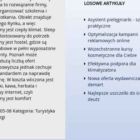
LOSOWE ARTYKUŁY
INFORMATYCZNE
a to rozwiązanie firmy,
rganizować szkolenia i
RESTAURACJE, CATERING
otkania. Obiekt znajduje
FOTOGRAFIA
Asystent pielęgniarki - s
rego Rynku, a więc
ADWOKACI, PORADY PRAWNE
praktyczne
 jest ciepły klimat. Sleep
ŚLUB I WESELE
Optymalizacja kampanii
 dostosowany do potrzeb
WETERYNARYJNE, HODOWLA 
reklamowych online
y jest hostel, gdzie są
SPRZĄTANIE, PORZĄDKOWANI
obowe w pełni wyposażone
Wszechstronne kursy
SERWIS
nty. Poznań może
kosmetyczne dla Ciebie
OPIEKA
 dużą liczbą ofert
INNE USŁUGI
Efektywna podpora dla
powyższa jednak cechuje
klimatyzatora
KURIER, PRZESYŁKI
standardem za naprawdę
Nowa oferta wydawnicza
ę. W koszta wliczona jest
WEB
demart
ki, kawa, herbata i
OPROGRAMOWANIE
 Internet, czyli
Najlepsze uszczelki do si
STRONY INTERNETOWE
y jest komfort
deutz
05-08
Kategoria: Turystyka
egi