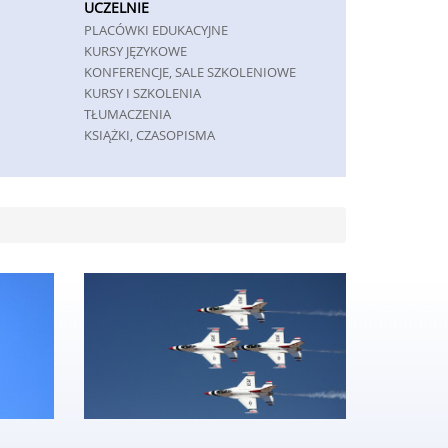
UCZELNIE
PLACÓWKI EDUKACYJNE
KURSY JĘZYKOWE
KONFERENCJE, SALE SZKOLENIOWE
KURSY I SZKOLENIA
TŁUMACZENIA
KSIĄŻKI, CZASOPISMA
MASZYNY
MASZYNY
NARZĘDZIA
PRZEMYSŁ METALOWY
SPEDYCJA
TRANSPORT
CZĘŚCI SAMOCHODOWE
WYNAJEM
USŁUGI MOTORYZACYJNE
SALONY, KOMISY
GRY
IMPREZY INTEGRACYJNE
HOBBY