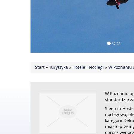
Start
»
Turystyka
»
Hotele i Noclegi
»
W Poznaniu 
W Poznaniu a
standardzie za
Sleep in Hoste
noclegowa, of
kategorii Del
miasto przemy
oprócz wypocz