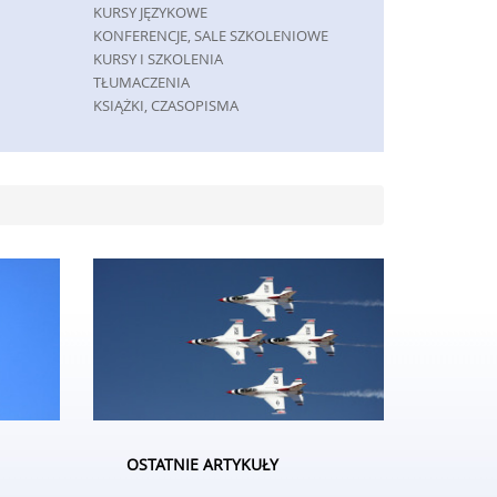
KURSY JĘZYKOWE
KONFERENCJE, SALE SZKOLENIOWE
KURSY I SZKOLENIA
TŁUMACZENIA
KSIĄŻKI, CZASOPISMA
MASZYNY
MASZYNY
NARZĘDZIA
PRZEMYSŁ METALOWY
SPEDYCJA
TRANSPORT
CZĘŚCI SAMOCHODOWE
WYNAJEM
USŁUGI MOTORYZACYJNE
SALONY, KOMISY
GRY
IMPREZY INTEGRACYJNE
HOBBY
OSTATNIE ARTYKUŁY
ZAJĘCIA SPORTOWE I REKREACYJNE