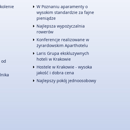
TURYSTYKA
zkolenie
W Poznaniu aparamenty o
HOTELE I NOCLEGI
wysokim standardzie za fajne
PODRÓŻE
pieniądze
ZWIERZĄT
WYPOCZYNEK
Najlepsza wypożyczalnia
E
rowerów
WITALIZM
DIETETYKA, ODCHUDZANIE
Konferencje realizowane w
KOSMETYKI
żyrardowskim Aparthotelu
LECZENIE
Laris Grupa ekskluzywnych
SALONY KOSMETYCZNE
hoteli w Krakowie
 od
SPRZĘT MEDYCZNY
Hostele w Krakowie - wysoka
KONTAKT
jakość i dobra cena
lnika
Najlepszy pokój jednoosobowy