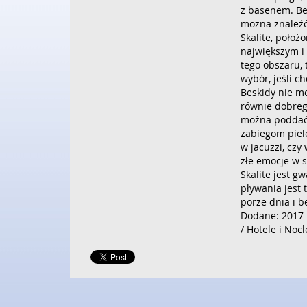
z basenem. Bes
można znaleźć 
Skalite, położ
największym i
tego obszaru, 
wybór, jeśli c
Beskidy nie m
równie dobre
można poddać 
zabiegom piel
w jacuzzi, czy
złe emocje w s
Skalite jest g
pływania jest t
porze dnia i 
Dodane: 2017-
/ Hotele i Nocl
Dodaj Komentarz
Poleć stronę
Wpis