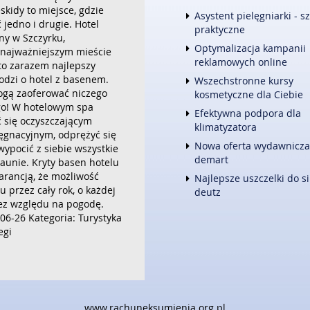
kidy to miejsce, gdzie
FOTOGRAFIA
Asystent pielęgniarki - s
jedno i drugie. Hotel
ADWOKACI, PORADY PRAWNE
praktyczne
ony w Szczyrku,
ŚLUB I WESELE
Optymalizacja kampanii
 najważniejszym mieście
WETERYNARYJNE, HODOWLA 
reklamowych online
to zarazem najlepszy
SPRZĄTANIE, PORZĄDKOWANI
hodzi o hotel z basenem.
Wszechstronne kursy
SERWIS
ogą zaoferować niczego
kosmetyczne dla Ciebie
OPIEKA
go! W hotelowym spa
INNE USŁUGI
Efektywna podpora dla
się oczyszczającym
klimatyzatora
KURIER, PRZESYŁKI
ęgnacyjnym, odprężyć się
Nowa oferta wydawnicza
 wypocić z siebie wszystkie
WEB
demart
aunie. Kryty basen hotelu
OPROGRAMOWANIE
warancją, że możliwość
Najlepsze uszczelki do si
STRONY INTERNETOWE
u przez cały rok, o każdej
deutz
bez względu na pogodę.
06-26
Kategoria: Turystyka
egi
 zawiera błędy
www.rachuneksumienia.org.pl