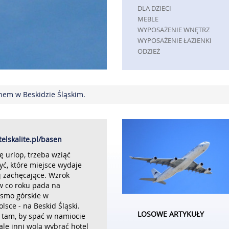
DLA DZIECI
MEBLE
WYPOSAŻENIE WNĘTRZ
WYPOSAŻENIE ŁAZIENKI
ODZIEŻ
SPORT
ELEKTRONIKA, RTV, AGD
ART. DLA ZWIERZĄT
nem w Beskidzie Śląskim.
OGRÓD, ROŚLINY
CHEMIA
ART. SPOŻYWCZE
MATERIAŁY EKSPLOATACYJNE
INNE SKLEPY
elskalite.pl/basen
REKLAMA
ę urlop, trzeba wziąć
ć, które miejsce wydaje
AGENCJE REKLAMOWE
j zachęcające. Wzrok
MATERIAŁY REKLAMOWE
w co roku pada na
INNE AGENCJE
smo górskie w
PRZEMYSŁ
lsce - na Beskid Śląski.
LOSOWE ARTYKUŁY
INFORMATYCZNE
ą tam, by spać w namiocie
le inni wolą wybrać hotel
RESTAURACJE, CATERING