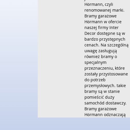
Hӧrmann, czyli
renomowanej marki.
Bramy garażowe
Hörmann w ofercie
naszej firmy Inter
Decor dostępne są w
bardzo przystępnych
cenach. Na szczególną
uwagę zasługują
również bramy o
specjalnym
przeznaczeniu, które
zostały przystosowane
do potrzeb
przemysłowych. takie
bramy są w stanie
pomieścić duży
samochód dostawczy.
Bramy garażowe
Hörmann odznaczają
się doskonałą izolacją
termiczną, a także