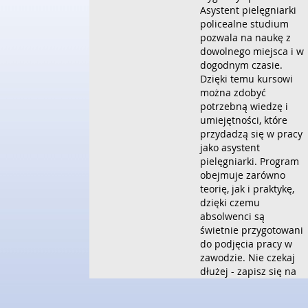
Asystent pielęgniarki
policealne studium
pozwala na naukę z
dowolnego miejsca i w
dogodnym czasie.
Dzięki temu kursowi
można zdobyć
potrzebną wiedzę i
umiejętności, które
przydadzą się w pracy
jako asystent
pielęgniarki. Program
obejmuje zarówno
teorię, jak i praktykę,
dzięki czemu
absolwenci są
świetnie przygotowani
do podjęcia pracy w
zawodzie. Nie czekaj
dłużej - zapisz się na
kurs i rozpocznij swoją
drogę zawodową jako