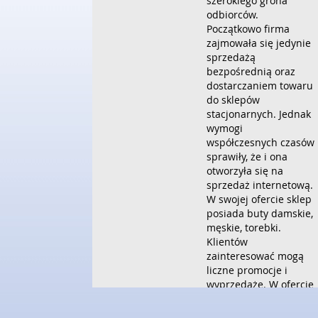
szerokiego grona
odbiorców.
Początkowo firma
zajmowała się jedynie
sprzedażą
bezpośrednią oraz
dostarczaniem towaru
do sklepów
stacjonarnych. Jednak
wymogi
współczesnych czasów
sprawiły, że i ona
otworzyła się na
sprzedaż internetową.
W swojej ofercie sklep
posiada buty damskie,
męskie, torebki.
Klientów
zainteresować mogą
liczne promocje i
wyprzedaże. W ofercie
sklepu buty damskie i
męskie znanych