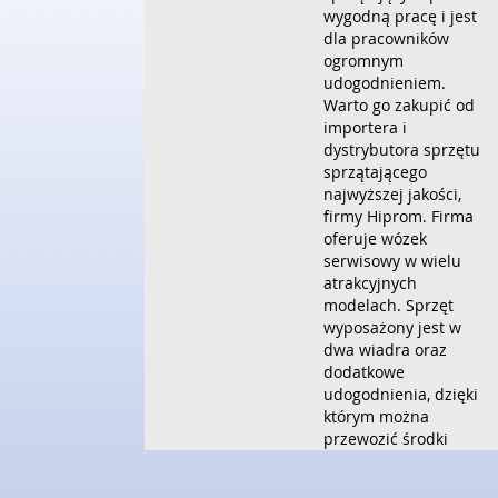
wygodną pracę i jest
dla pracowników
ogromnym
udogodnieniem.
Warto go zakupić od
importera i
dystrybutora sprzętu
sprzątającego
najwyższej jakości,
firmy Hiprom. Firma
oferuje wózek
serwisowy w wielu
atrakcyjnych
modelach. Sprzęt
wyposażony jest w
dwa wiadra oraz
dodatkowe
udogodnienia, dzięki
którym można
przewozić środki
czystości, worki na
śmieci, mopy, ścierki i