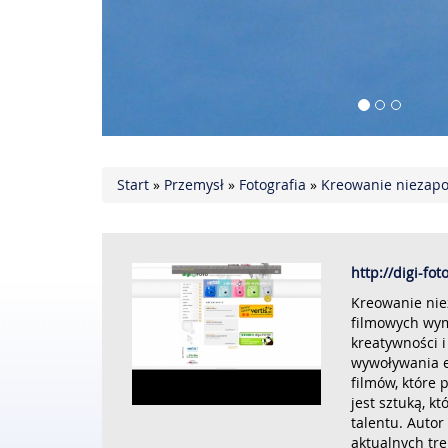
Start
»
Przemysł
»
Fotografia
»
Kreowanie niezapo
http://digi-fot
Kreowanie nie
filmowych wy
kreatywności i
wywoływania e
filmów, które 
jest sztuką, k
talentu. Auto
aktualnych tr