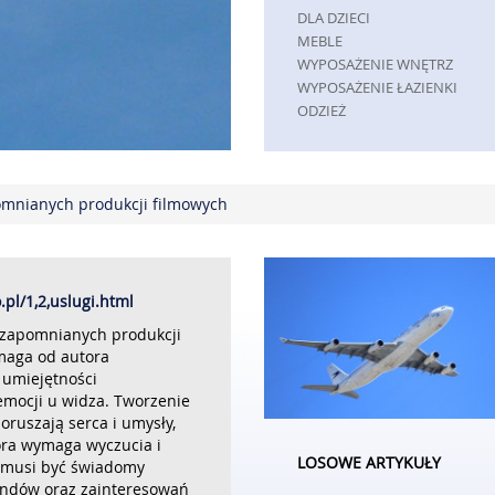
DLA DZIECI
MEBLE
WYPOSAŻENIE WNĘTRZ
WYPOSAŻENIE ŁAZIENKI
ODZIEŻ
SPORT
ELEKTRONIKA, RTV, AGD
ART. DLA ZWIERZĄT
mnianych produkcji filmowych
OGRÓD, ROŚLINY
CHEMIA
ART. SPOŻYWCZE
MATERIAŁY EKSPLOATACYJNE
INNE SKLEPY
o.pl/1,2,uslugi.html
REKLAMA
zapomnianych produkcji
maga od autora
AGENCJE REKLAMOWE
 umiejętności
MATERIAŁY REKLAMOWE
mocji u widza. Tworzenie
INNE AGENCJE
poruszają serca i umysły,
PRZEMYSŁ
tóra wymaga wyczucia i
LOSOWE ARTYKUŁY
INFORMATYCZNE
r musi być świadomy
endów oraz zainteresowań
RESTAURACJE, CATERING