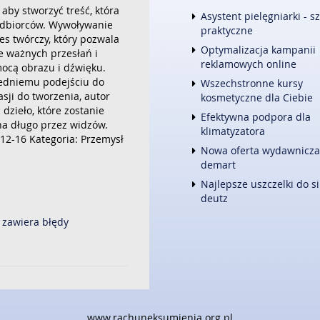
aby stworzyć treść, która
FOTOGRAFIA
Asystent pielęgniarki - s
 odbiorców. Wywoływanie
ADWOKACI, PORADY PRAWNE
praktyczne
es twórczy, który pozwala
ŚLUB I WESELE
Optymalizacja kampanii
e ważnych przesłań i
WETERYNARYJNE, HODOWLA 
reklamowych online
mocą obrazu i dźwięku.
SPRZĄTANIE, PORZĄDKOWANI
edniemu podejściu do
Wszechstronne kursy
SERWIS
sji do tworzenia, autor
kosmetyczne dla Ciebie
OPIEKA
dzieło, które zostanie
INNE USŁUGI
Efektywna podpora dla
a długo przez widzów.
klimatyzatora
KURIER, PRZESYŁKI
12-16
Kategoria: Przemysł
Nowa oferta wydawnicza
WEB
demart
OPROGRAMOWANIE
Najlepsze uszczelki do si
STRONY INTERNETOWE
deutz
 zawiera błędy
www.rachuneksumienia.org.pl