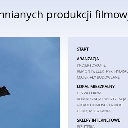
nianych produkcji filmo
START
ARANŻACJA
PROJEKTOWANIE
REMONTY, ELEKTRYK, HYDRA
MATERIAŁY BUDOWLANE
LOKAL MIESZKALNY
DRZWI I OKNA
KLIMATYZACJA I WENTYLACJA
NIERUCHOMOŚCI, DZIAŁKI
DOMY, MIESZKANIA
SKLEPY INTERNETOWE
BIŻUTERIA