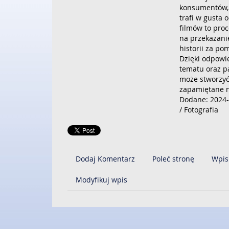
konsumentów, 
trafi w gusta
filmów to proc
na przekazani
historii za po
Dzięki odpowi
tematu oraz pa
może stworzyć 
zapamiętane n
Dodane: 2024-
/ Fotografia
Dodaj Komentarz
Poleć stronę
Wpis
Modyfikuj wpis
ZOBACZ RÓWNIEŻ: