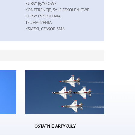
KURSY JĘZYKOWE
KONFERENCJE, SALE SZKOLENIOWE
KURSY I SZKOLENIA
TŁUMACZENIA
KSIĄŻKI, CZASOPISMA
MASZYNY
MASZYNY
NARZĘDZIA
PRZEMYSŁ METALOWY
SPEDYCJA
TRANSPORT
CZĘŚCI SAMOCHODOWE
WYNAJEM
USŁUGI MOTORYZACYJNE
SALONY, KOMISY
GRY
IMPREZY INTEGRACYJNE
HOBBY
OSTATNIE ARTYKUŁY
ZAJĘCIA SPORTOWE I REKREACYJNE