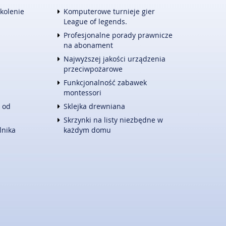
TURYSTYKA
zkolenie
Komputerowe turnieje gier
HOTELE I NOCLEGI
League of legends.
PODRÓŻE
Profesjonalne porady prawnicze
ZWIERZĄT
WYPOCZYNEK
na abonament
E
WITALIZM
Najwyższej jakości urządzenia
DIETETYKA, ODCHUDZANIE
przeciwpożarowe
KOSMETYKI
Funkcjonalność zabawek
LECZENIE
montessori
SALONY KOSMETYCZNE
 od
Sklejka drewniana
SPRZĘT MEDYCZNY
Skrzynki na listy niezbędne w
KONTAKT
lnika
każdym domu