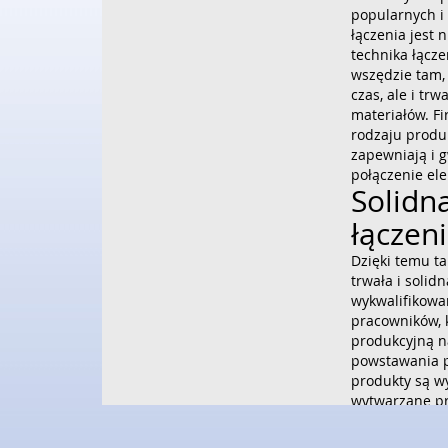
popularnych i
łączenia jest 
technika łącz
wszędzie tam, g
czas, ale i tr
materiałów. F
rodzaju produk
zapewniają i 
połączenie el
Solidn
łączen
Dzięki temu ta
trwała i soli
wykwalifikowa
pracowników, 
produkcyjną n
powstawania p
produkty są wy
wytwarzane pr
nowoczesnych 
swoją ofertę z