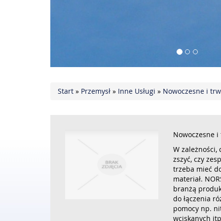
Start
»
Przemysł
»
Inne Usługi
»
Nowoczesne i trwa
Nowoczesne i t
W zależności, 
zszyć, czy zesp
trzeba mieć do
materiał. NOR
branżą produk
do łączenia r
pomocy np. ni
wciskanych itp