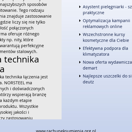
 najszybszych sposobów
FOTOGRAFIA
Asystent pielęgniarki - s
nitowanie. Tego rodzaju
ADWOKACI, PORADY PRAWNE
praktyczne
enia znajduje zastosowanie
ŚLUB I WESELE
Optymalizacja kampanii
dzie liczy się nie tylko
WETERYNARYJNE, HODOWLA 
reklamowych online
wałość połączonych
SPRZĄTANIE, PORZĄDKOWANI
irma oferuje różnego
Wszechstronne kursy
SERWIS
ty np. nity, które
kosmetyczne dla Ciebie
OPIEKA
gwarantują perfekcyjne
INNE USŁUGI
Efektywna podpora dla
ementów stalowych.
klimatyzatora
KURIER, PRZESYŁKI
a technika
Nowa oferta wydawnicza
WEB
ia
demart
OPROGRAMOWANIE
Najlepsze uszczelki do si
STRONY INTERNETOWE
ka technika łączenia jest
deutz
dna. NORSTEEL ma
nych i doświadczonych
którzy wspierają branżę
a każdym etapie
roduktu. Wszystkie
sokiej jakości i
zy zastosowaniu
technologii. Firma kieruje
arówno do dużych, jak i
www.rachuneksumienia.org.pl