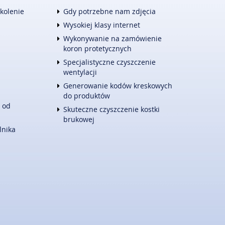
TURYSTYKA
zkolenie
Gdy potrzebne nam zdjęcia
HOTELE I NOCLEGI
Wysokiej klasy internet
PODRÓŻE
Wykonywanie na zamówienie
ZWIERZĄT
WYPOCZYNEK
koron protetycznych
E
WITALIZM
Specjalistyczne czyszczenie
DIETETYKA, ODCHUDZANIE
wentylacji
KOSMETYKI
Generowanie kodów kreskowych
LECZENIE
do produktów
SALONY KOSMETYCZNE
 od
Skuteczne czyszczenie kostki
SPRZĘT MEDYCZNY
brukowej
KONTAKT
lnika