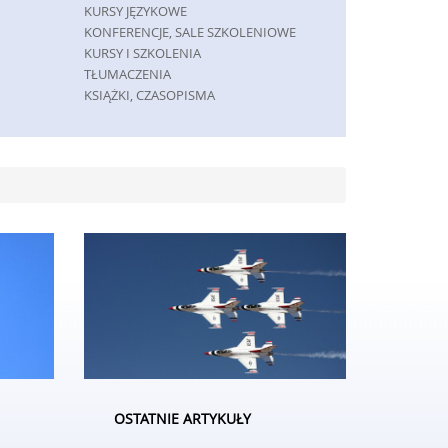
KURSY JĘZYKOWE
KONFERENCJE, SALE SZKOLENIOWE
KURSY I SZKOLENIA
TŁUMACZENIA
KSIĄŻKI, CZASOPISMA
MASZYNY
MASZYNY
NARZĘDZIA
PRZEMYSŁ METALOWY
SPEDYCJA
TRANSPORT
CZĘŚCI SAMOCHODOWE
WYNAJEM
USŁUGI MOTORYZACYJNE
SALONY, KOMISY
GRY
IMPREZY INTEGRACYJNE
HOBBY
OSTATNIE ARTYKUŁY
ZAJĘCIA SPORTOWE I REKREACYJNE