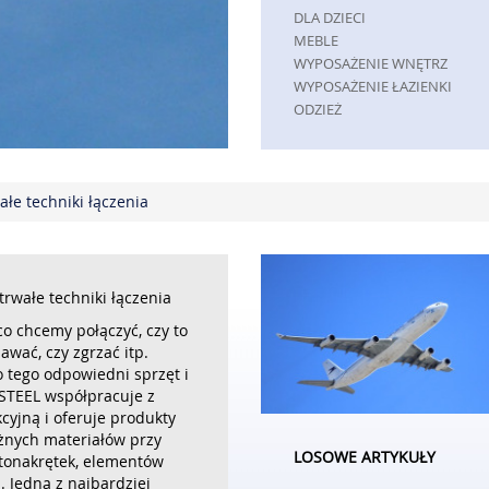
DLA DZIECI
MEBLE
WYPOSAŻENIE WNĘTRZ
WYPOSAŻENIE ŁAZIENKI
ODZIEŻ
SPORT
ELEKTRONIKA, RTV, AGD
ART. DLA ZWIERZĄT
łe techniki łączenia
OGRÓD, ROŚLINY
CHEMIA
ART. SPOŻYWCZE
MATERIAŁY EKSPLOATACYJNE
INNE SKLEPY
rwałe techniki łączenia
REKLAMA
co chcemy połączyć, czy to
awać, czy zgrzać itp.
AGENCJE REKLAMOWE
 tego odpowiedni sprzęt i
MATERIAŁY REKLAMOWE
STEEL współpracuje z
INNE AGENCJE
cyjną i oferuje produkty
PRZEMYSŁ
óżnych materiałów przy
LOSOWE ARTYKUŁY
INFORMATYCZNE
tonakrętek, elementów
. Jedną z najbardziej
RESTAURACJE, CATERING