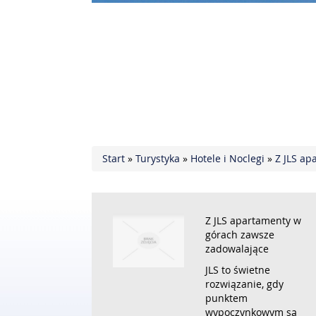
Start
»
Turystyka
»
Hotele i Noclegi
»
Z JLS ap
Z JLS apartamenty w
górach zawsze
zadowalające
JLS to świetne
rozwiązanie, gdy
punktem
wypoczynkowym są